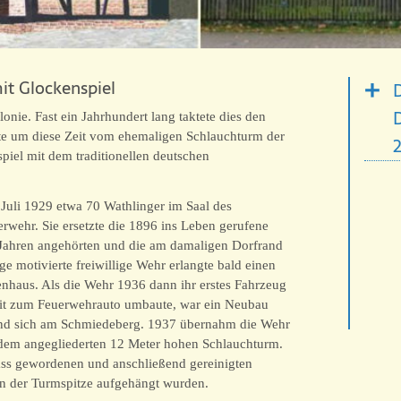
it Glockenspiel
D
ie. Fast ein Jahrhundert lang taktete dies den
ute um diese Zeit vom ehemaligen Schlauchturm der
iel mit dem traditionellen deutschen
Juli 1929 etwa 70 Wathlinger im Saal des
rwehr. Sie ersetzte die 1896 ins Leben gerufene
 Jahren angehörten und die am damaligen Dorfrand
e motivierte freiwillige Wehr erlangte bald einen
enhaus. Als die Wehr 1936 dann ihr erstes Fahrzeug
beit zum Feuerwehrauto umbaute, war ein Neubau
fand sich am Schmiedeberg. 1937 übernahm die Wehr
 dem angegliederten 12 Meter hohen Schlauchturm.
nass gewordenen und anschließend gereinigten
in der Turmspitze aufgehängt wurden.