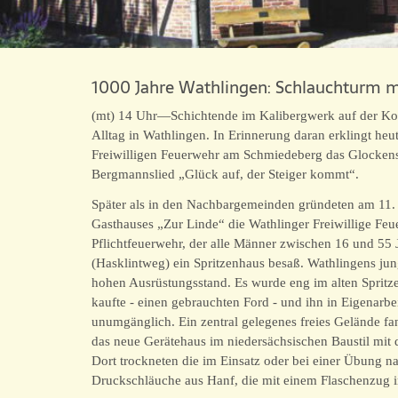
1000 Jahre Wathlingen: Schlauchturm m
(mt) 14 Uhr—Schichtende im Kalibergwerk auf der Kolon
Alltag in Wathlingen. In Erinnerung daran erklingt he
Freiwilligen Feuerwehr am Schmiedeberg das Glockensp
Bergmannslied „Glück auf, der Steiger kommt“.
Später als in den Nachbargemeinden gründeten am 11. 
Gasthauses „Zur Linde“ die Wathlinger Freiwillige Feue
Pflichtfeuerwehr, der alle Männer zwischen 16 und 55
(Hasklintweg) ein Spritzenhaus besaß. Wathlingens jung
hohen Ausrüstungsstand. Es wurde eng im alten Spritz
kaufte - einen gebrauchten Ford - und ihn in Eigenar
unumgänglich. Ein zentral gelegenes freies Gelände 
das neue Gerätehaus im niedersächsischen Baustil mit
Dort trockneten die im Einsatz oder bei einer Übung 
Druckschläuche aus Hanf, die mit einem Flaschenzug 