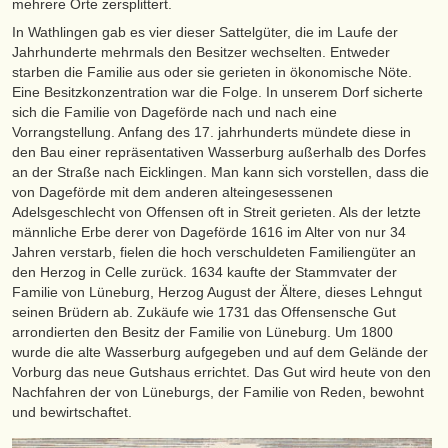
mehrere Orte zersplittert.
In Wathlingen gab es vier dieser Sattelgüter, die im Laufe der
Jahrhunderte mehrmals den Besitzer wechselten. Entweder
starben die Familie aus oder sie gerieten in ökonomische Nöte.
Eine Besitzkonzentration war die Folge. In unserem Dorf sicherte
sich die Familie von Dageförde nach und nach eine
Vorrangstellung. Anfang des 17. jahrhunderts mündete diese in
den Bau einer repräsentativen Wasserburg außerhalb des Dorfes
an der Straße nach Eicklingen. Man kann sich vorstellen, dass die
von Dageförde mit dem anderen alteingesessenen
Adelsgeschlecht von Offensen oft in Streit gerieten. Als der letzte
männliche Erbe derer von Dageförde 1616 im Alter von nur 34
Jahren verstarb, fielen die hoch verschuldeten Familiengüter an
den Herzog in Celle zurück. 1634 kaufte der Stammvater der
Familie von Lüneburg, Herzog August der Ältere, dieses Lehngut
seinen Brüdern ab. Zukäufe wie 1731 das Offensensche Gut
arrondierten den Besitz der Familie von Lüneburg. Um 1800
wurde die alte Wasserburg aufgegeben und auf dem Gelände der
Vorburg das neue Gutshaus errichtet. Das Gut wird heute von den
Nachfahren der von Lüneburgs, der Familie von Reden, bewohnt
und bewirtschaftet.